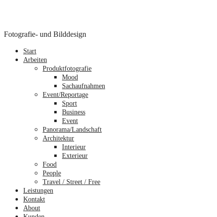
Fotografie- und Bilddesign
Start
Arbeiten
Produktfotografie
Mood
Sachaufnahmen
Event/Reportage
Sport
Business
Event
Panorama/Landschaft
Architektur
Interieur
Exterieur
Food
People
Travel / Street / Free
Leistungen
Kontakt
About
Kunden