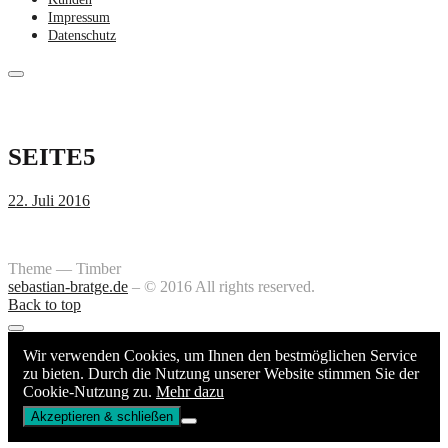
Impressum
Datenschutz
Skip
to
content
SEITE5
22. Juli 2016
Theme — Timber
sebastian-bratge.de
– © 2016 All rights reserved.
Back to top
Wir verwenden Cookies, um Ihnen den bestmöglichen Service
zu bieten. Durch die Nutzung unserer Website stimmen Sie der
Cookie-Nutzung zu.
Mehr dazu
Akzeptieren & schließen